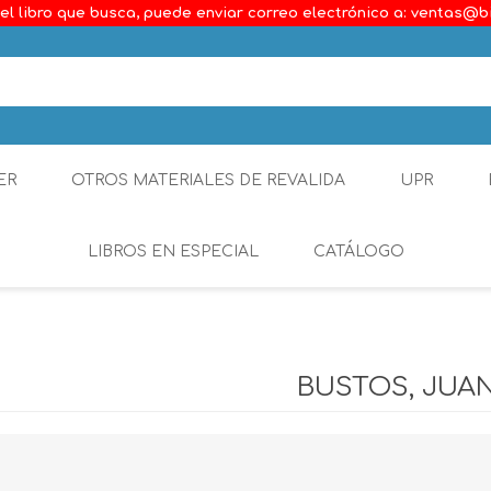
el libro que busca, puede enviar correo electrónico a: ventas@b
ER
OTROS MATERIALES DE REVALIDA
UPR
LIBROS EN ESPECIAL
CATÁLOGO
Ambiental
Constitucional
BUSTOS, JUA
Generalidades del D
Derecho Comercial
Etica