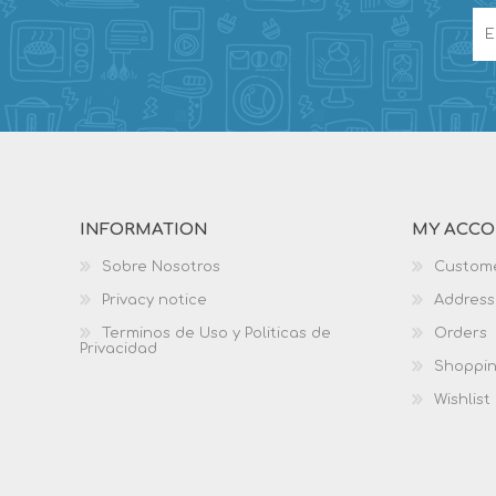
INFORMATION
MY ACC
Sobre Nosotros
Custome
Privacy notice
Address
Terminos de Uso y Politicas de
Orders
Privacidad
Shoppin
Wishlist