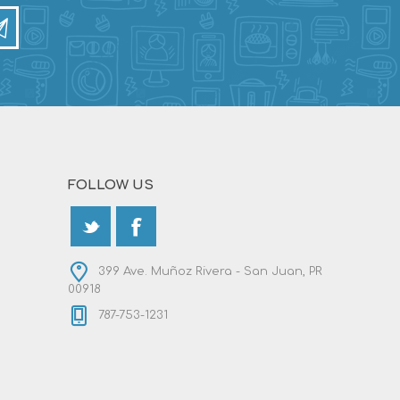
FOLLOW US
399 Ave. Muñoz Rivera - San Juan, PR
00918
787-753-1231