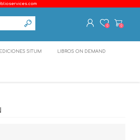
iblioservices.com
0
0
REGISTER
EDICIONES SITUM
LIBROS ON DEMAND
LOG IN
Disonante
Ediciones Borboleta
Terranova Editores
Gato Malo Editores
N
erecho
Ediciones Epidaurus
Editora Educación Emergente