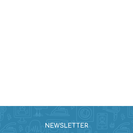
Evidencia / Derecho
Derecho Civil
Daños
Hipotecario
Reales / Propiedad
Notarial
NEWSLETTER