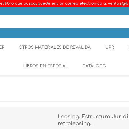
el libro que busca, puede enviar correo electrónico a: ventas@b
ER
OTROS MATERIALES DE REVALIDA
UPR
LIBROS EN ESPECIAL
CATÁLOGO
Ambiental
Constitucional
Generalidades del D
Leasing. Estructura Juridi
Derecho Comercial
retroleasing...
Etica