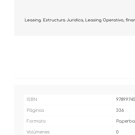
Leasing. Estructura Juridica, Leasing Operativo, financ
ISBN
97899745
Páginas
336
Formato
Paperba
Volúmenes
0