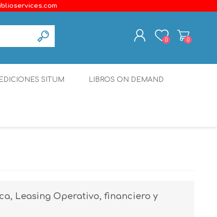
iblioservices.com
0
0
REGISTER
EDICIONES SITUM
LIBROS ON DEMAND
LOG IN
Disonante
Ediciones Borboleta
Terranova Editores
Gato Malo Editores
erecho
Ediciones Epidaurus
ca, Leasing Operativo, financiero y
Editora Educación Emergente