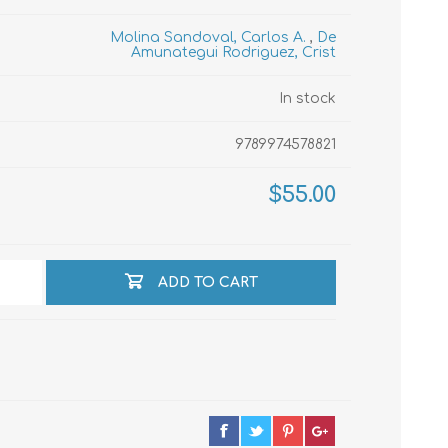
Molina Sandoval, Carlos A.
,
De
Amunategui Rodriguez, Crist
echo
In stock
atos
9789974578821
$55.00
ADD TO CART
al