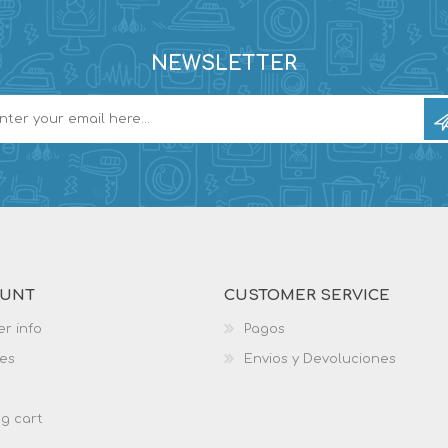
NEWSLETTER
OUNT
CUSTOMER SERVICE
r info
Pagos
es
Envios y Devoluciones
g cart