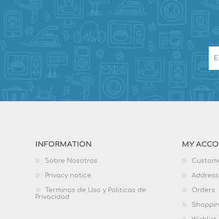
INFORMATION
MY ACC
Sobre Nosotros
Custome
Privacy notice
Address
Terminos de Uso y Politicas de
Orders
Privacidad
Shoppin