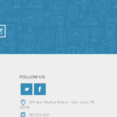
FOLLOW US
399 Ave. Muñoz Rivera - San Juan, PR
00918
787-753-1231