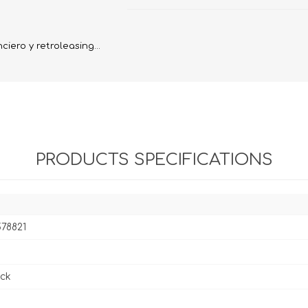
Evidencia / Derecho
Derecho Civil
iero y retroleasing...
Daños
Hipotecario
Reales / Propiedad
Notarial
PRODUCTS SPECIFICATIONS
78821
ck