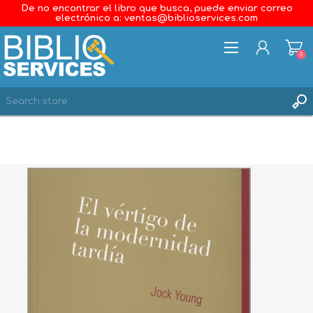
De no encontrar el libro que busca, puede enviar correo
electrónico a: ventas@biblioservices.com
0
REGISTER
LOG IN
WISHLIST
0