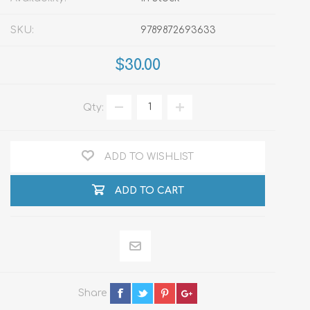
SKU:
9789872693633
$30.00
Qty:
ADD TO WISHLIST
ADD TO CART
Share