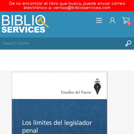
De no encontrar el libro que busca, puede enviar correo
electrónico a: ventas@biblioservices.com
0
REGISTER
LOG IN
WISHLIST
0