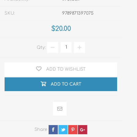
SKU:
9789871397075
$20.00
Qty:
ADD TO WISHLIST
ADD TO CART
Share