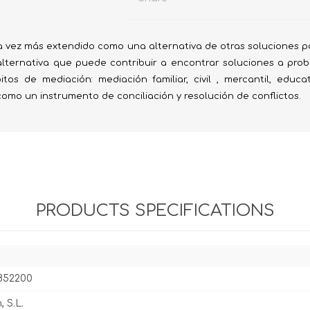
Evidencia / Derecho
Derecho Civil
a vez más extendido como una alternativa de otras soluciones par
Daños
alternativa que puede contribuir a encontrar soluciones a prob
os de mediación: mediación familiar, civil , mercantil, educativ
Hipotecario
n como un instrumento de conciliación y resolución de conflictos.
Reales / Propiedad
Notarial
PRODUCTS SPECIFICATIONS
852200
 S.L.