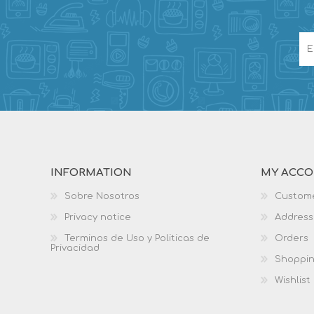
INFORMATION
MY ACC
Sobre Nosotros
Custome
Privacy notice
Address
Terminos de Uso y Politicas de
Orders
Privacidad
Shoppin
Wishlist