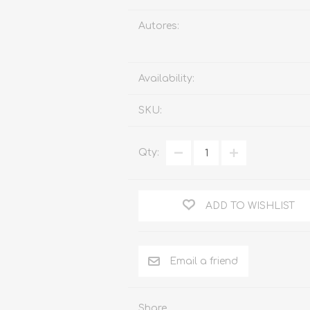
Familia
Autores:
Otros Temas de Der
Procedimiento Civil
Availability:
Obligaciones y Contr
SKU:
Procedimiento Penal
Sucesiones
Qty:
Penal
Otros Temas
ADD TO WISHLIST
Derecho Internacion
Arbitraje y Mediacion
Administrativo
Diccionarios
Share