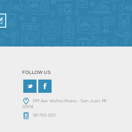
FOLLOW US
399 Ave. Muñoz Rivera - San Juan, PR
00918
787-753-1231