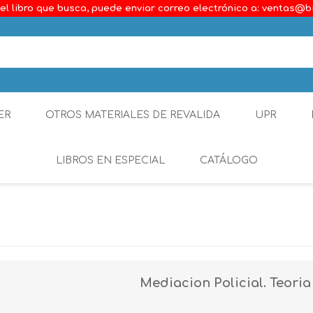
el libro que busca, puede enviar correo electrónico a: ventas@b
ER
OTROS MATERIALES DE REVALIDA
UPR
LIBROS EN ESPECIAL
CATÁLOGO
Ambiental
Constitucional
Generalidades del D
Mediacion Policial. Teoria
Derecho Comercial
Etica