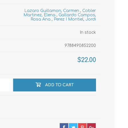
Lazaro Guillamon, Carmen
,
Cobler
Martinez, Elena
,
Gallardo Campos,
Rosa Ana
,
Perez I Montiel, Jordi
echo
In stock
atos
9788490852200
$22.00
ADD TO CART
al