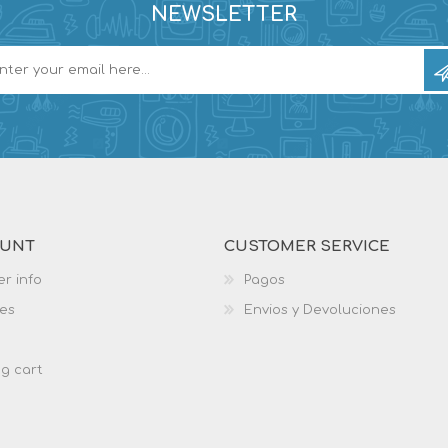
NEWSLETTER
OUNT
CUSTOMER SERVICE
r info
Pagos
es
Envios y Devoluciones
g cart