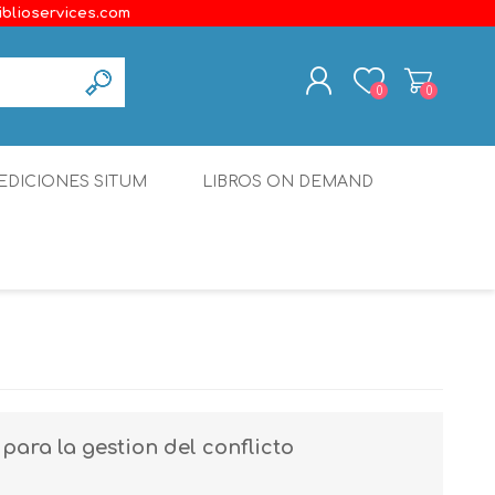
iblioservices.com
0
0
REGISTER
EDICIONES SITUM
LIBROS ON DEMAND
LOG IN
Disonante
Ediciones Borboleta
Terranova Editores
Gato Malo Editores
erecho
Ediciones Epidaurus
 para la gestion del conflicto
Editora Educación Emergente