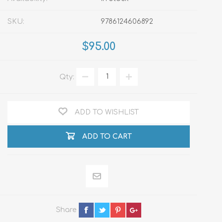
SKU:
9786124606892
$95.00
Qty:
ADD TO WISHLIST
ADD TO CART
Share