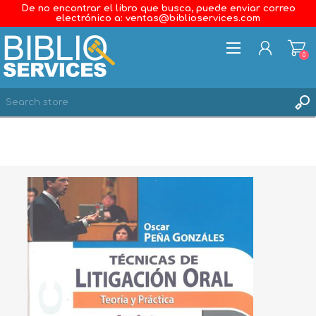
De no encontrar el libro que busca, puede enviar correo
electrónico a: ventas@biblioservices.com
0
REGISTER
LOG IN
WISHLIST
0