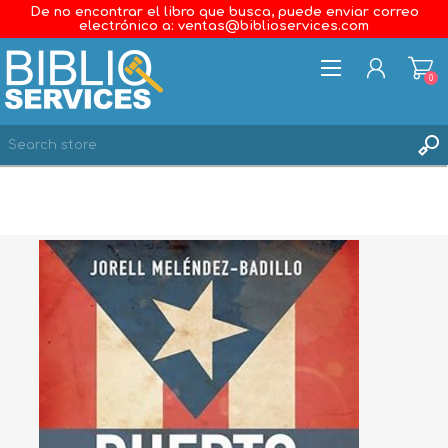
De no encontrar el libro que busca, puede enviar correo
electrónico a: ventas@biblioservices.com
0
REGISTER
LOG IN
WISHLIST
0