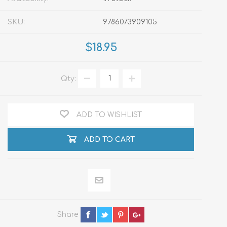
SKU:
9786073909105
$18.95
Qty:
ADD TO WISHLIST
ADD TO CART
Share