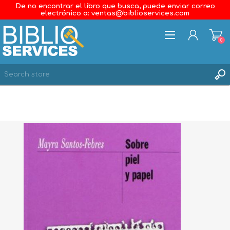
De no encontrar el libro que busca, puede enviar correo
electrónico a: ventas@biblioservices.com
0
REGISTER
LOG IN
WISHLIST
0