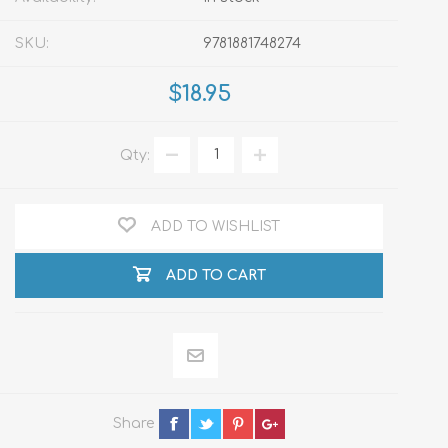
SKU:
9781881748274
$18.95
Qty:
ADD TO WISHLIST
ADD TO CART
Share