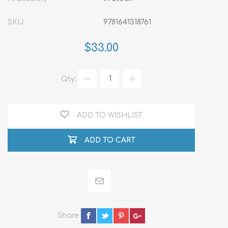
SKU:
9781641318761
$33.00
Qty:
ADD TO WISHLIST
ADD TO CART
Share