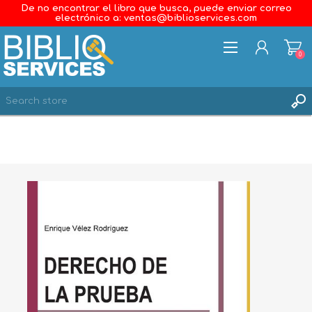
De no encontrar el libro que busca, puede enviar correo
electrónico a: ventas@biblioservices.com
0
REGISTER
LOG IN
WISHLIST
0