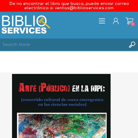
De no encontrar el libro que busca, puede enviar correo
electrónico a: ventas@biblioservices.com
0
REGISTER
LOG IN
WISHLIST
0