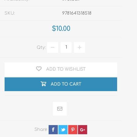
SKU:
9781641318518
$10.00
Qty:
ADD TO WISHLIST
ADD TO CART
Share