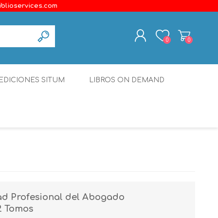
iblioservices.com
0
0
REGISTER
EDICIONES SITUM
LIBROS ON DEMAND
LOG IN
Disonante
Ediciones Borboleta
Terranova Editores
Gato Malo Editores
erecho
Ediciones Epidaurus
ad Profesional del Abogado
Editora Educación Emergente
2 Tomos