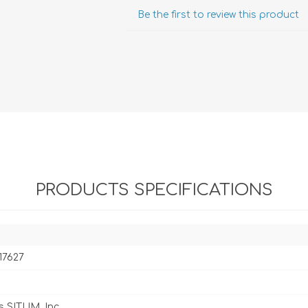
Evidencia / Derecho
Be the first to review this product
Derecho Civil
Daños
Hipotecario
Reales / Propiedad
Notarial
PRODUCTS SPECIFICATIONS
17627
s SITUM, Inc.