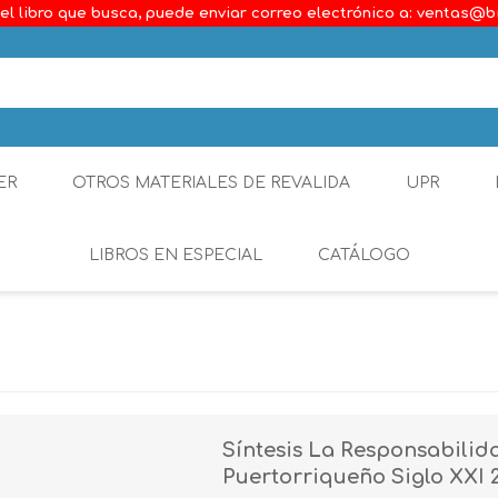
el libro que busca, puede enviar correo electrónico a: ventas@b
ER
OTROS MATERIALES DE REVALIDA
UPR
LIBROS EN ESPECIAL
CATÁLOGO
Ambiental
Constitucional
Generalidades del D
Síntesis La Responsabilid
Derecho Comercial
Puertorriqueño Siglo XXI 
Etica