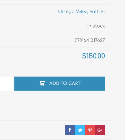
Ortega Velez, Ruth E.
echo
In stock
9781641317627
atos
$150.00
ADD TO CART
al