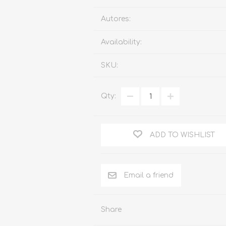
Familia
Autores:
Otros Temas de Der
Availability:
Procedimiento Civil
SKU:
Obligaciones y Contr
Procedimiento Penal
Qty:
Sucesiones
Penal
ADD TO WISHLIST
Otros Temas
Derecho Internacion
Arbitraje y Mediacion
Administrativo
Share
Diccionarios