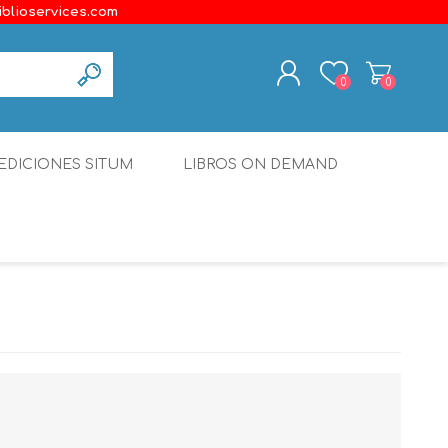
iblioservices.com
0
0
REGISTER
EDICIONES SITUM
LIBROS ON DEMAND
LOG IN
Disonante
Ediciones Borboleta
Terranova Editores
Gato Malo Editores
erecho
Ediciones Epidaurus
Editora Educación Emergente