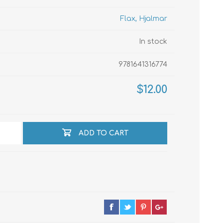
Flax, Hjalmar
echo
In stock
9781641316774
atos
$12.00
ADD TO CART
al