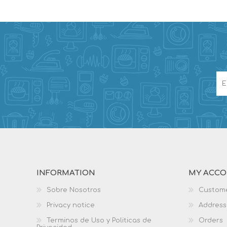
INFORMATION
MY ACC
Sobre Nosotros
Custome
Privacy notice
Address
Terminos de Uso y Politicas de
Orders