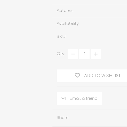
Familia
Autores:
Otros Temas de Der
Availability:
Procedimiento Civil
SKU:
Obligaciones y Contr
Procedimiento Penal
Qty:
Sucesiones
Penal
ADD TO WISHLIST
Otros Temas
Derecho Internacion
Arbitraje y Mediacion
Administrativo
Share
Diccionarios