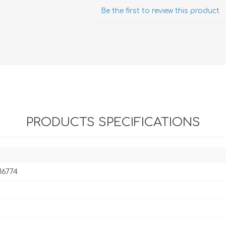
Evidencia / Derecho
Be the first to review this product
Derecho Civil
Daños
Hipotecario
Reales / Propiedad
Notarial
PRODUCTS SPECIFICATIONS
16774