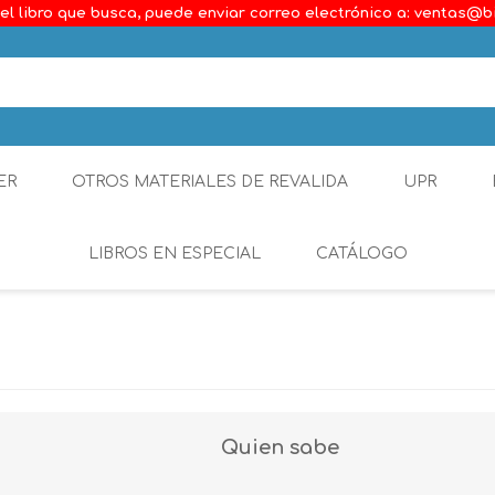
el libro que busca, puede enviar correo electrónico a: ventas@b
ER
OTROS MATERIALES DE REVALIDA
UPR
LIBROS EN ESPECIAL
CATÁLOGO
Ambiental
Constitucional
Generalidades del D
Quien sabe
Derecho Comercial
Etica