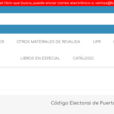
el libro que busca, puede enviar correo electrónico a: ventas@b
ER
OTROS MATERIALES DE REVALIDA
UPR
LIBROS EN ESPECIAL
CATÁLOGO
Ambiental
Constitucional
Generalidades del D
Código Electoral de Puert
Derecho Comercial
Etica