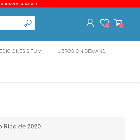
iblioservices.com
0
0
REGISTER
EDICIONES SITUM
LIBROS ON DEMAND
LOG IN
Disonante
Ediciones Borboleta
Terranova Editores
Gato Malo Editores
erecho
Ediciones Epidaurus
o Rico de 2020
Editora Educación Emergente