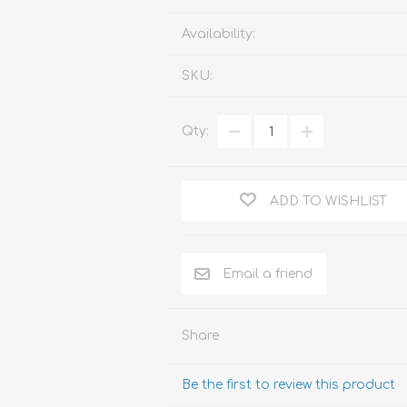
Familia
Availability:
Otros Temas de Der
SKU:
Procedimiento Civil
Obligaciones y Contr
Qty:
Procedimiento Penal
Sucesiones
ADD TO WISHLIST
Penal
Otros Temas
Derecho Internacion
Arbitraje y Mediacion
Share
Administrativo
Be the first to review this product
Diccionarios