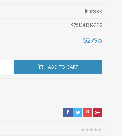
In stock
echo
9781641313995
$27.95
atos
ADD TO CART
al