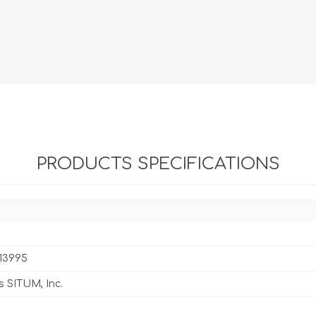
Evidencia / Derecho
Derecho Civil
Daños
Hipotecario
Reales / Propiedad
Notarial
PRODUCTS SPECIFICATIONS
13995
s SITUM, Inc.