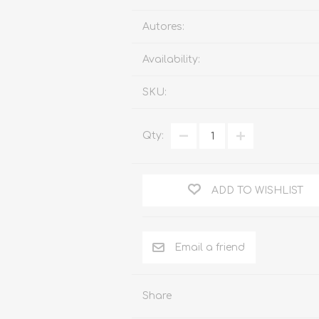
Familia
Autores:
Otros Temas de Der
Availability:
Procedimiento Civil
SKU:
Obligaciones y Contr
Procedimiento Penal
Qty:
Sucesiones
Penal
ADD TO WISHLIST
Otros Temas
Derecho Internacion
Arbitraje y Mediacion
Administrativo
Share
Diccionarios