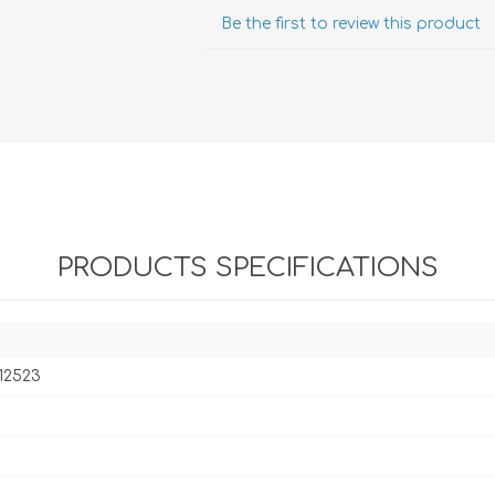
Evidencia / Derecho
Be the first to review this product
Derecho Civil
Daños
Hipotecario
Reales / Propiedad
Notarial
PRODUCTS SPECIFICATIONS
12523