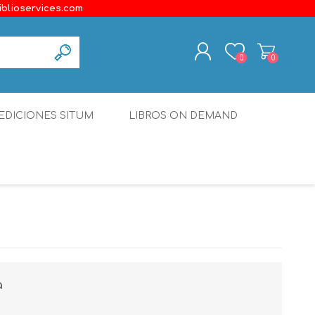
iblioservices.com
0
0
REGISTER
EDICIONES SITUM
LIBROS ON DEMAND
LOG IN
Disonante
Ediciones Borboleta
Terranova Editores
Gato Malo Editores
erecho
Ediciones Epidaurus
a
Editora Educación Emergente