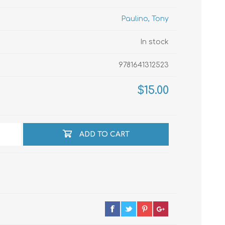
Paulino, Tony
echo
In stock
9781641312523
atos
$15.00
ADD TO CART
al