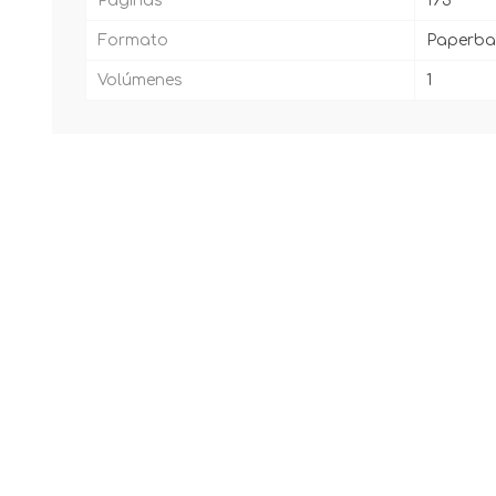
Páginas
193
Formato
Paperba
Volúmenes
1