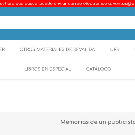
el libro que busca, puede enviar correo electrónico a: ventas@b
ER
OTROS MATERIALES DE REVALIDA
UPR
LIBROS EN ESPECIAL
CATÁLOGO
Ambiental
Constitucional
Generalidades del D
Memorias de un publicist
Derecho Comercial
Etica