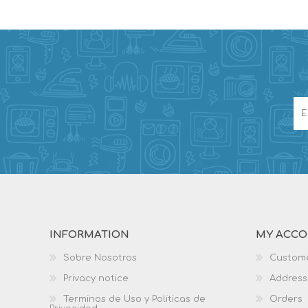
INFORMATION
MY ACC
Sobre Nosotros
Custome
Privacy notice
Address
Terminos de Uso y Politicas de
Orders