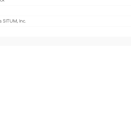
ck
s SITUM, Inc.