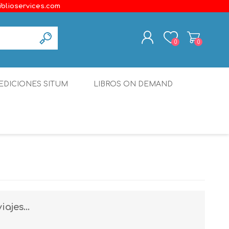
iblioservices.com
0
0
REGISTER
EDICIONES SITUM
LIBROS ON DEMAND
LOG IN
Disonante
Ediciones Borboleta
Terranova Editores
Gato Malo Editores
erecho
Ediciones Epidaurus
ajes...
Editora Educación Emergente