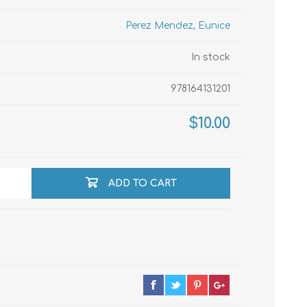
Perez Mendez, Eunice
echo
In stock
978164131201
atos
$10.00
ADD TO CART
al