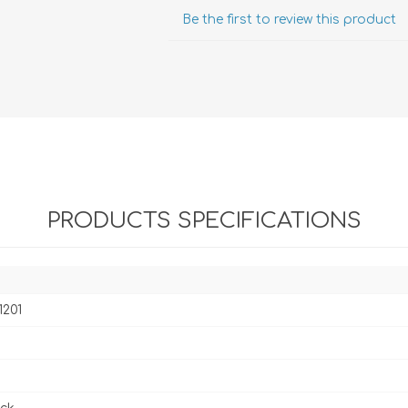
Evidencia / Derecho
Be the first to review this product
Derecho Civil
Daños
Hipotecario
Reales / Propiedad
Notarial
PRODUCTS SPECIFICATIONS
1201