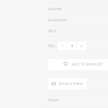
Familia
Autores:
Otros Temas de Der
Availability:
Procedimiento Civil
SKU:
Obligaciones y Contr
Procedimiento Penal
Qty:
Sucesiones
Penal
ADD TO WISHLIST
Otros Temas
Derecho Internacion
Arbitraje y Mediacion
Administrativo
Share
Diccionarios