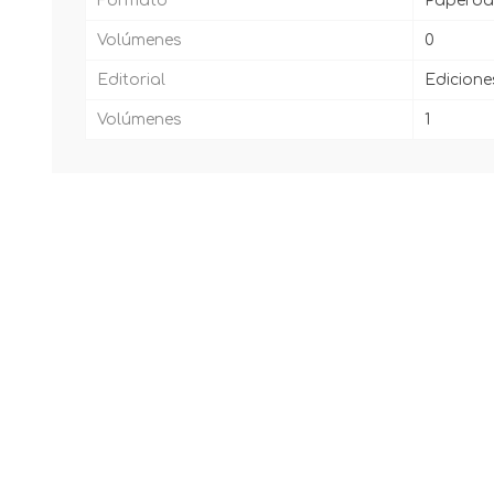
Formato
Paperba
Volúmenes
0
Editorial
Edicione
Volúmenes
1