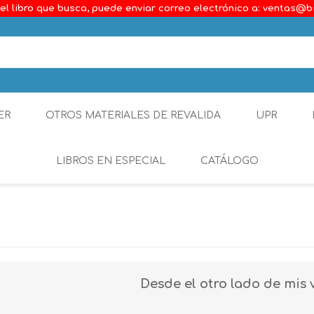
el libro que busca, puede enviar correo electrónico a: ventas@b
ER
OTROS MATERIALES DE REVALIDA
UPR
LIBROS EN ESPECIAL
CATÁLOGO
Ambiental
Constitucional
Generalidades del D
Desde el otro lado de mis vi
Derecho Comercial
Etica