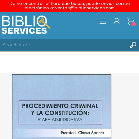
De no encontrar el libro que busca, puede enviar correo
electrónico a: ventas@biblioservices.com
0
REGISTER
LOG IN
WISHLIST
0