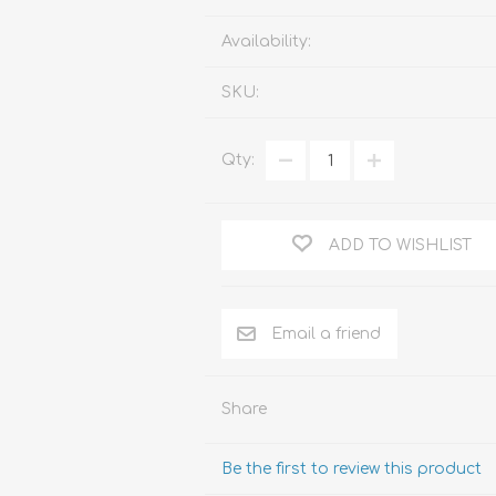
Familia
Availability:
Otros Temas de Der
SKU:
Procedimiento Civil
Obligaciones y Contr
Qty:
Procedimiento Penal
Sucesiones
ADD TO WISHLIST
Penal
Otros Temas
Derecho Internacion
Arbitraje y Mediacion
Share
Administrativo
Be the first to review this product
Diccionarios