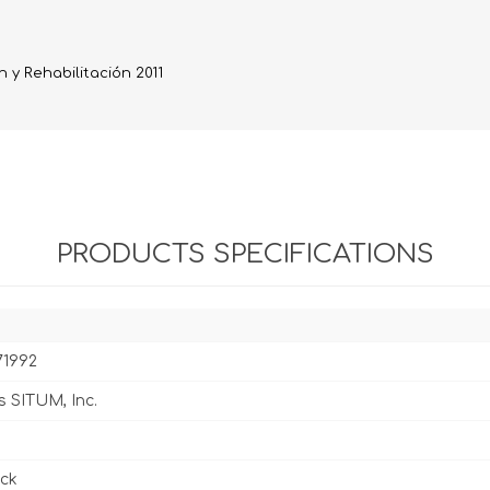
Evidencia / Derecho
Derecho Civil
y Rehabilitación 2011
Daños
Hipotecario
Reales / Propiedad
Notarial
PRODUCTS SPECIFICATIONS
71992
s SITUM, Inc.
ck