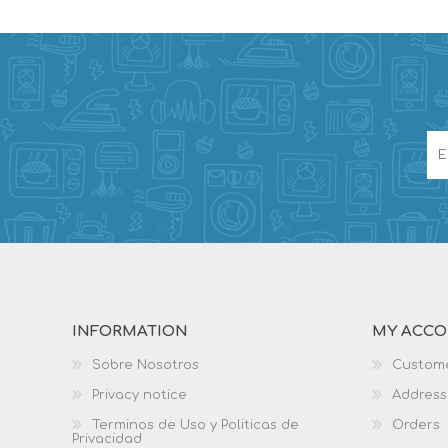
INFORMATION
MY ACC
Sobre Nosotros
Custome
Privacy notice
Address
Terminos de Uso y Politicas de
Orders
Privacidad