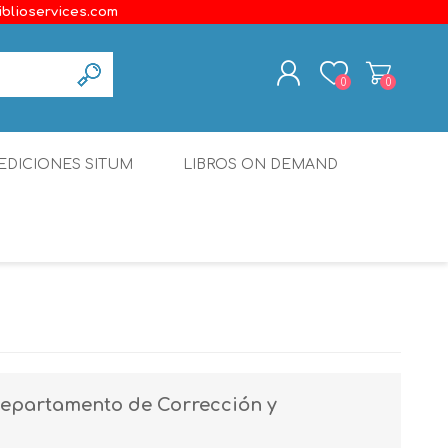
iblioservices.com
0
0
REGISTER
EDICIONES SITUM
LIBROS ON DEMAND
LOG IN
Disonante
Ediciones Borboleta
Terranova Editores
Gato Malo Editores
erecho
Ediciones Epidaurus
Departamento de Corrección y
Editora Educación Emergente