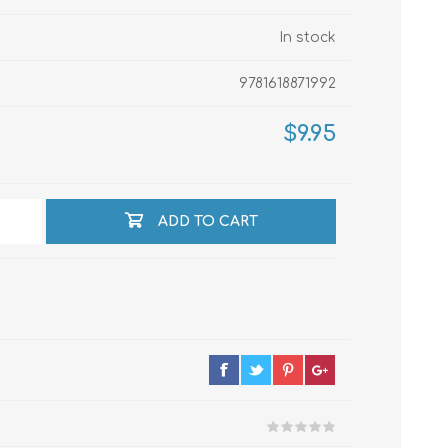
In stock
echo
9781618871992
$9.95
atos
ADD TO CART
al