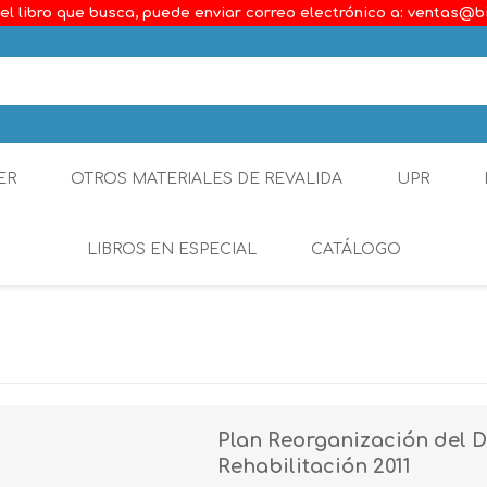
el libro que busca, puede enviar correo electrónico a: ventas@b
ER
OTROS MATERIALES DE REVALIDA
UPR
LIBROS EN ESPECIAL
CATÁLOGO
Ambiental
Constitucional
Generalidades del D
Plan Reorganización del 
Derecho Comercial
Rehabilitación 2011
Etica