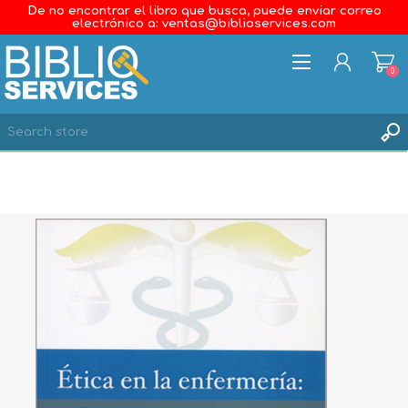
De no encontrar el libro que busca, puede enviar correo
electrónico a: ventas@biblioservices.com
0
REGISTER
LOG IN
WISHLIST
0