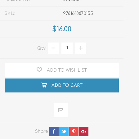
SKU:
9781618870155
$16.00
Qty:
ADD TO WISHLIST
ADD TO CART
Share