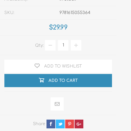
SKU:
9781615055364
$29.99
Qty:
ADD TO WISHLIST
ADD TO CART
Share