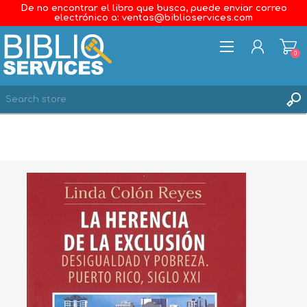
De no encontrar el libro que busca, puede enviar correo
electrónico a: ventas@biblioservices.com
0
REGISTER
LOG IN
WISHLIST
0