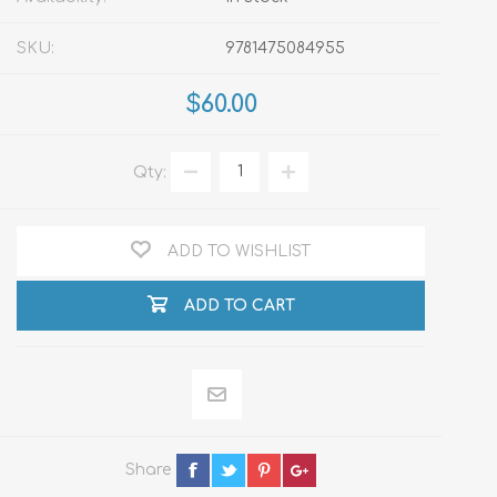
SKU:
9781475084955
$60.00
Qty:
ADD TO WISHLIST
ADD TO CART
Share