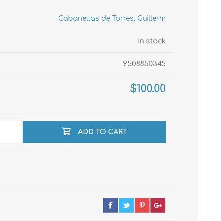
Cabanellas de Torres, Guillerm
echo
In stock
9508850345
atos
$100.00
ADD TO CART
al