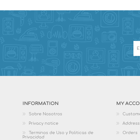
INFORMATION
MY ACC
Sobre Nosotros
Custome
Privacy notice
Address
Terminos de Uso y Politicas de
Orders
Privacidad