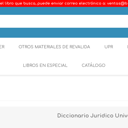
el libro que busca, puede enviar correo electrónico a: ventas@b
ER
OTROS MATERIALES DE REVALIDA
UPR
LIBROS EN ESPECIAL
CATÁLOGO
Ambiental
Constitucional
Generalidades del D
Diccionario Juridico Univ
Derecho Comercial
Etica