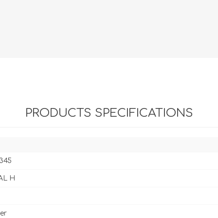
Evidencia / Derecho
Derecho Civil
Daños
Hipotecario
Reales / Propiedad
Notarial
PRODUCTS SPECIFICATIONS
345
AL H
er