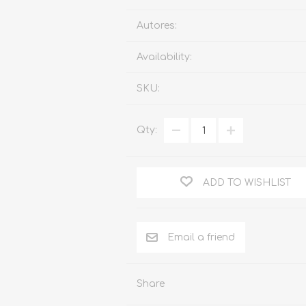
Familia
Autores:
Otros Temas de Der
Availability:
Procedimiento Civil
SKU:
Obligaciones y Contr
Procedimiento Penal
Qty:
Sucesiones
Penal
ADD TO WISHLIST
Otros Temas
Derecho Internacion
Arbitraje y Mediacion
Administrativo
Share
Diccionarios