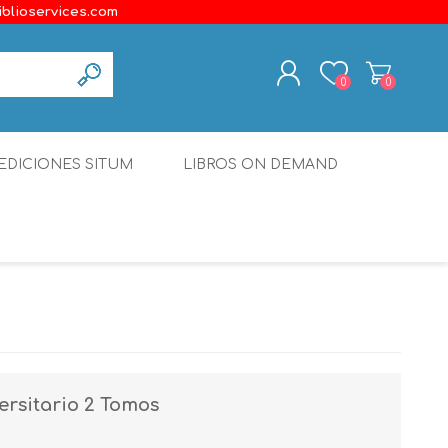
iblioservices.com
0
0
REGISTER
EDICIONES SITUM
LIBROS ON DEMAND
LOG IN
Disonante
Ediciones Borboleta
Terranova Editores
Gato Malo Editores
erecho
Ediciones Epidaurus
ersitario 2 Tomos
Editora Educación Emergente