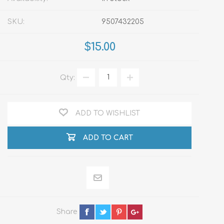
SKU:
9507432205
$15.00
Qty:
ADD TO WISHLIST
ADD TO CART
Share