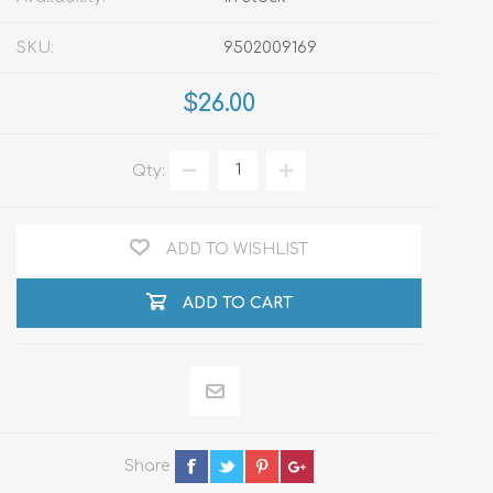
SKU:
9502009169
$26.00
Qty:
ADD TO WISHLIST
ADD TO CART
Share