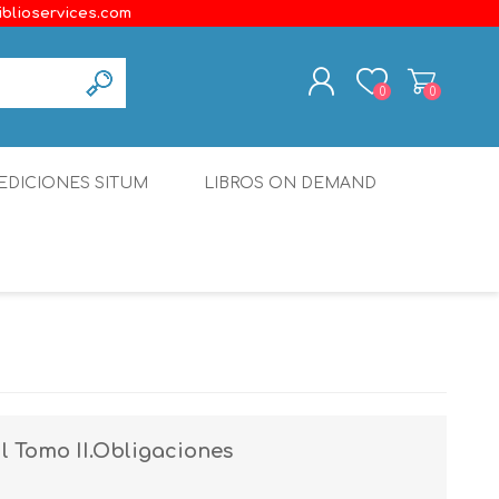
iblioservices.com
0
0
REGISTER
EDICIONES SITUM
LIBROS ON DEMAND
LOG IN
Disonante
Ediciones Borboleta
Terranova Editores
Gato Malo Editores
erecho
Ediciones Epidaurus
l Tomo II.Obligaciones
Editora Educación Emergente