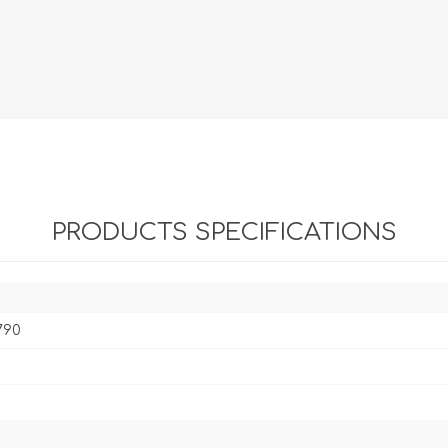
Evidencia / Derecho
Derecho Civil
Daños
Hipotecario
Reales / Propiedad
Notarial
PRODUCTS SPECIFICATIONS
790