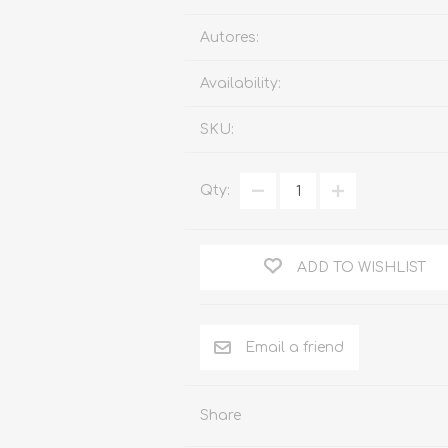
Familia
Autores:
Otros Temas de Der
Availability:
Procedimiento Civil
SKU:
Obligaciones y Contr
Procedimiento Penal
Qty:
Sucesiones
Penal
ADD TO WISHLIST
Otros Temas
Derecho Internacion
Arbitraje y Mediacion
Administrativo
Share
Diccionarios