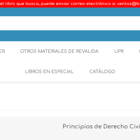
el libro que busca, puede enviar correo electrónico a: ventas@b
ER
OTROS MATERIALES DE REVALIDA
UPR
LIBROS EN ESPECIAL
CATÁLOGO
Ambiental
Constitucional
Generalidades del D
Principios de Derecho Civi
Derecho Comercial
Etica