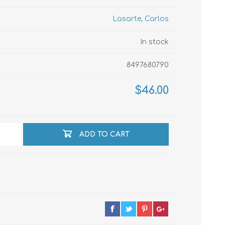
Lasarte, Carlos
echo
In stock
8497680790
atos
$46.00
ADD TO CART
al