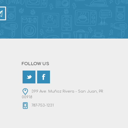
FOLLOW US
399 Ave. Muñoz Rivera - San Juan, PR
00918
787-753-1231