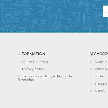
INFORMATION
MY ACC
Sobre Nosotros
Custome
Privacy notice
Address
Terminos de Uso y Politicas de
Orders
Privacidad
Shoppin
Wishlist