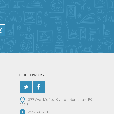
FOLLOW US
399 Ave. Muñoz Rivera - San Juan, PR
00918
787-753-1231