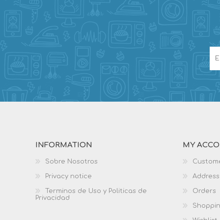
INFORMATION
MY ACC
Sobre Nosotros
Custome
Privacy notice
Address
Terminos de Uso y Politicas de
Orders
Privacidad
Shoppin