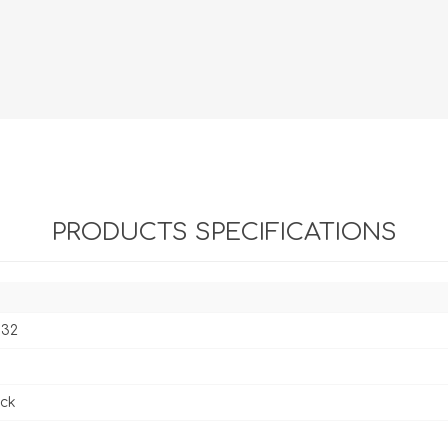
Evidencia / Derecho
Derecho Civil
Daños
Hipotecario
Reales / Propiedad
Notarial
PRODUCTS SPECIFICATIONS
532
ck