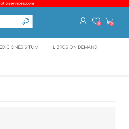
iblioservices.com
0
0
REGISTER
EDICIONES SITUM
LIBROS ON DEMAND
LOG IN
Disonante
Ediciones Borboleta
Terranova Editores
Gato Malo Editores
erecho
Ediciones Epidaurus
Editora Educación Emergente