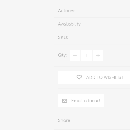
Familia
Autores:
Otros Temas de Der
Availability:
Procedimiento Civil
SKU:
Obligaciones y Contr
Procedimiento Penal
Qty:
Sucesiones
Penal
ADD TO WISHLIST
Otros Temas
Derecho Internacion
Arbitraje y Mediacion
Administrativo
Share
Diccionarios