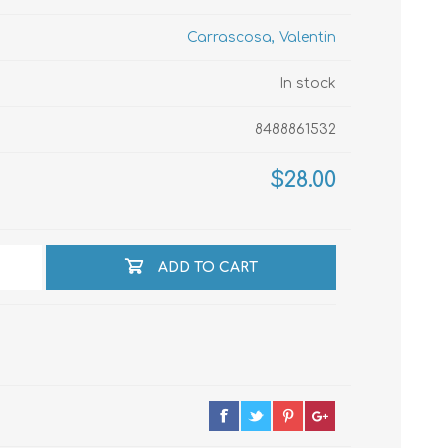
Carrascosa, Valentin
echo
In stock
8488861532
atos
$28.00
ADD TO CART
al