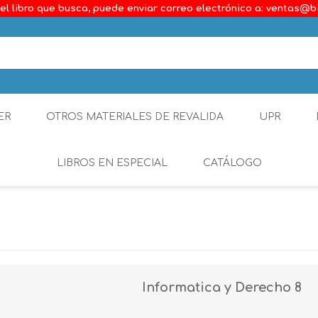
el libro que busca, puede enviar correo electrónico a: ventas@b
ER
OTROS MATERIALES DE REVALIDA
UPR
LIBROS EN ESPECIAL
CATÁLOGO
Ambiental
Constitucional
Generalidades del D
Informatica y Derecho 8
Derecho Comercial
Etica