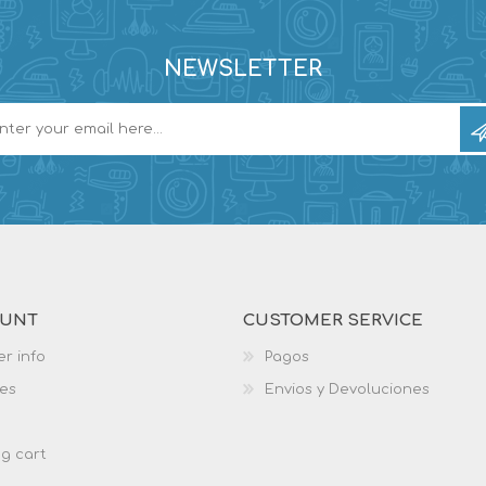
NEWSLETTER
OUNT
CUSTOMER SERVICE
r info
Pagos
es
Envios y Devoluciones
g cart