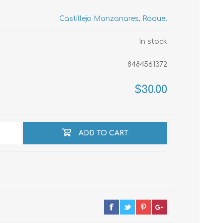
Castillejo Manzanares, Raquel
echo
In stock
8484561372
atos
$30.00
ADD TO CART
al