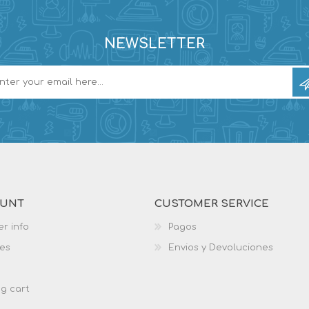
NEWSLETTER
OUNT
CUSTOMER SERVICE
r info
Pagos
es
Envios y Devoluciones
g cart