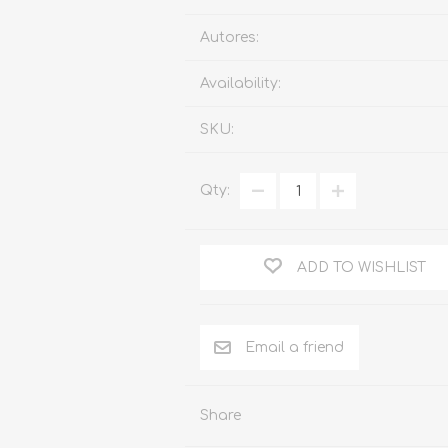
Familia
Autores:
Otros Temas de Der
Availability:
Procedimiento Civil
SKU:
Obligaciones y Contr
Procedimiento Penal
Qty:
Sucesiones
Penal
ADD TO WISHLIST
Otros Temas
Derecho Internacion
Arbitraje y Mediacion
Administrativo
Share
Diccionarios