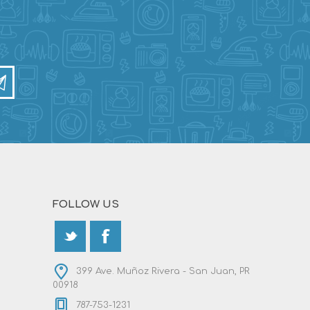
FOLLOW US
399 Ave. Muñoz Rivera - San Juan, PR
00918
787-753-1231