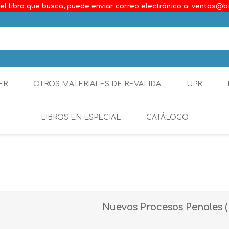
el libro que busca, puede enviar correo electrónico a: ventas@b
ER
OTROS MATERIALES DE REVALIDA
UPR
LIBROS EN ESPECIAL
CATÁLOGO
Ambiental
Constitucional
Generalidades del D
Nuevos Procesos Penales (III
Derecho Comercial
Etica