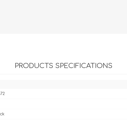
Evidencia / Derecho
Derecho Civil
Daños
Hipotecario
Reales / Propiedad
Notarial
PRODUCTS SPECIFICATIONS
372
ck