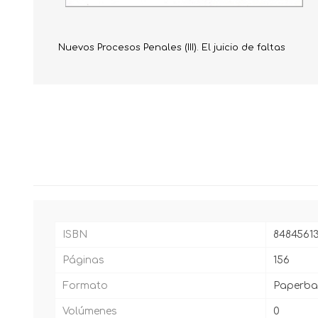
Nuevos Procesos Penales (III). El juicio de faltas
ISBN
8484561
Páginas
156
Formato
Paperba
Volúmenes
0