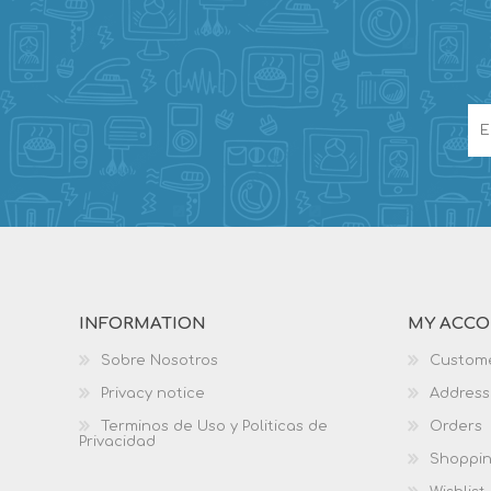
INFORMATION
MY ACC
Sobre Nosotros
Custome
Privacy notice
Address
Terminos de Uso y Politicas de
Orders
Privacidad
Shoppin