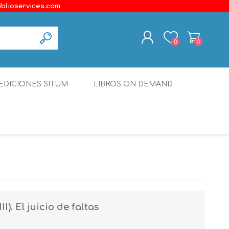
iblioservices.com
0
0
REGISTER
EDICIONES SITUM
LIBROS ON DEMAND
LOG IN
Disonante
Ediciones Borboleta
Terranova Editores
Gato Malo Editores
erecho
Ediciones Epidaurus
). El juicio de faltas
Editora Educación Emergente