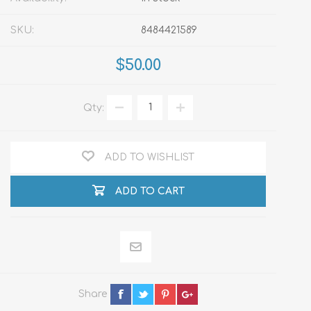
SKU:
8484421589
$50.00
Qty:
ADD TO WISHLIST
ADD TO CART
Share