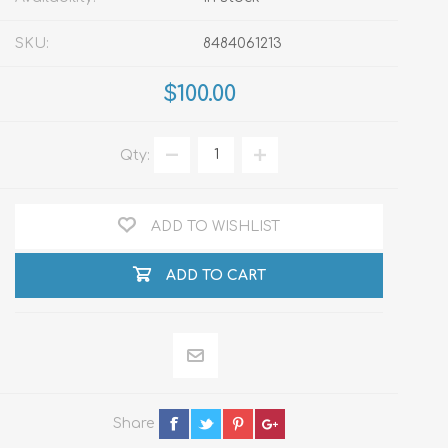
SKU:
8484061213
$100.00
Qty:
ADD TO WISHLIST
ADD TO CART
Share