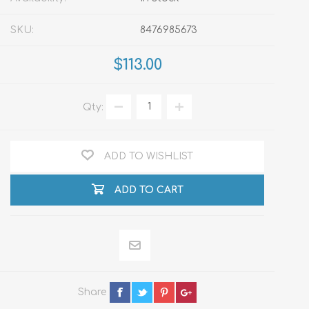
SKU:
8476985673
$113.00
Qty:
ADD TO WISHLIST
ADD TO CART
Share