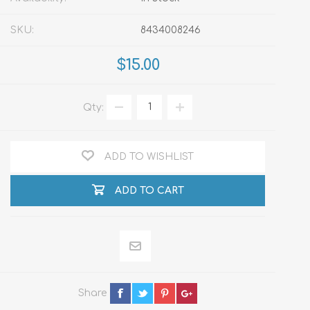
SKU:
8434008246
$15.00
Qty:
ADD TO WISHLIST
ADD TO CART
Share