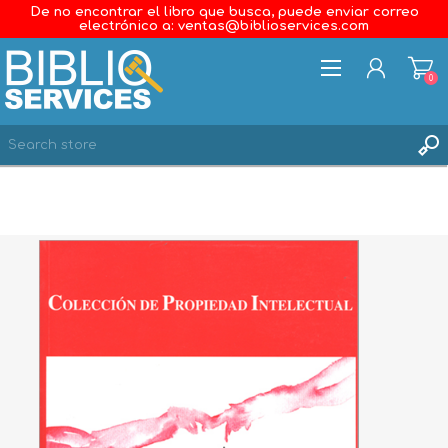
De no encontrar el libro que busca, puede enviar correo
electrónico a: ventas@biblioservices.com
0
REGISTER
LOG IN
WISHLIST
0