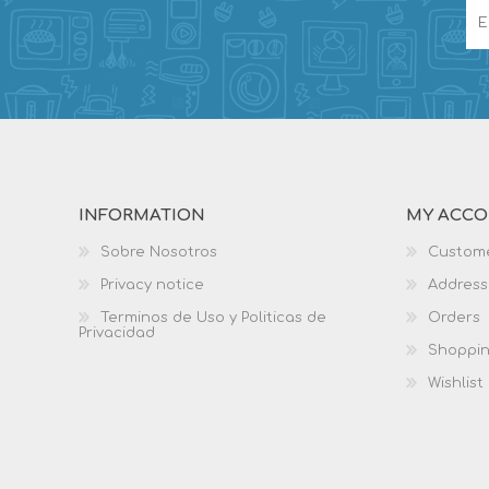
INFORMATION
MY ACC
Sobre Nosotros
Custome
Privacy notice
Address
Terminos de Uso y Politicas de
Orders
Privacidad
Shoppin
Wishlist