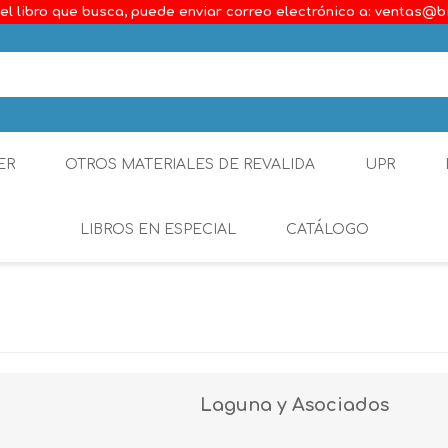
el libro que busca, puede enviar correo electrónico a: ventas@b
ER
OTROS MATERIALES DE REVALIDA
UPR
LIBROS EN ESPECIAL
CATÁLOGO
Ambiental
Constitucional
Generalidades del D
Laguna y Asociados
Derecho Comercial
Etica