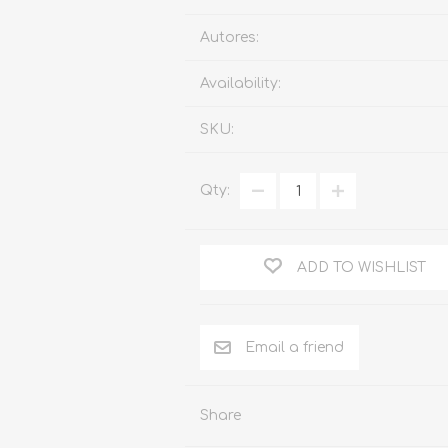
Familia
Autores:
Otros Temas de Der
Availability:
Procedimiento Civil
SKU:
Obligaciones y Contr
Procedimiento Penal
Qty:
Sucesiones
Penal
ADD TO WISHLIST
Otros Temas
Derecho Internacion
Arbitraje y Mediacion
Administrativo
Share
Diccionarios