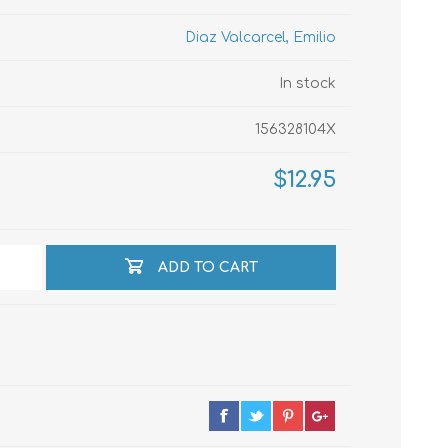
Diaz Valcarcel, Emilio
echo
In stock
156328104X
atos
$12.95
ADD TO CART
al