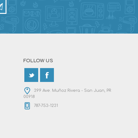
FOLLOW US
399 Ave. Muñoz Rivera - San Juan, PR
00918
787-753-1231