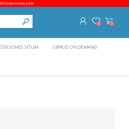
iblioservices.com
0
0
REGISTER
EDICIONES SITUM
LIBROS ON DEMAND
LOG IN
Disonante
Ediciones Borboleta
Terranova Editores
Gato Malo Editores
erecho
Ediciones Epidaurus
Editora Educación Emergente