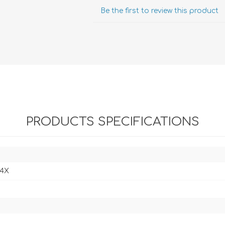
Evidencia / Derecho
Be the first to review this product
Derecho Civil
Daños
Hipotecario
Reales / Propiedad
Notarial
PRODUCTS SPECIFICATIONS
04X