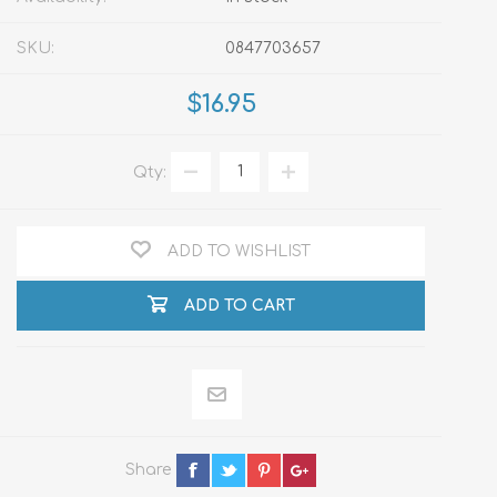
SKU:
0847703657
$16.95
Qty:
ADD TO WISHLIST
ADD TO CART
Share