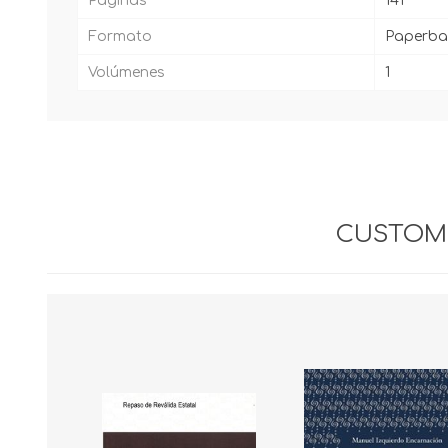
Páginas
141
Formato
Paperba
Volúmenes
1
CUSTOME