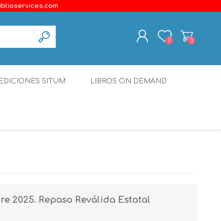
iblioservices.com
0
0
REGISTER
EDICIONES SITUM
LIBROS ON DEMAND
LOG IN
Disonante
Ediciones Borboleta
Terranova Editores
Gato Malo Editores
erecho
Ediciones Epidaurus
e 2025. Repaso Reválida Estatal
Editora Educación Emergente