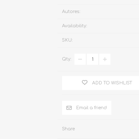
Familia
Autores:
Otros Temas de Der
Availability:
Procedimiento Civil
SKU:
Obligaciones y Contr
Procedimiento Penal
Qty:
Sucesiones
Penal
ADD TO WISHLIST
Otros Temas
Derecho Internacion
Arbitraje y Mediacion
Administrativo
Share
Diccionarios