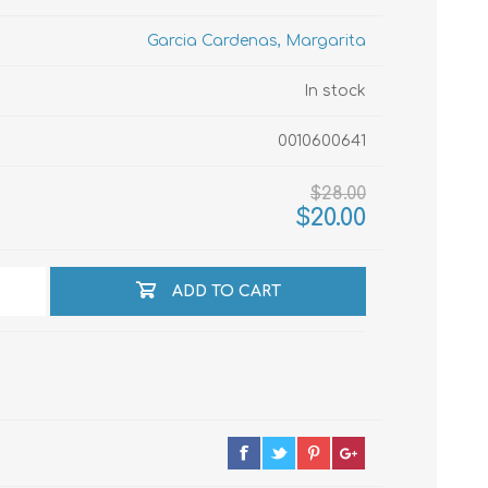
Garcia Cardenas, Margarita
echo
In stock
0010600641
atos
$28.00
$20.00
ADD TO CART
al