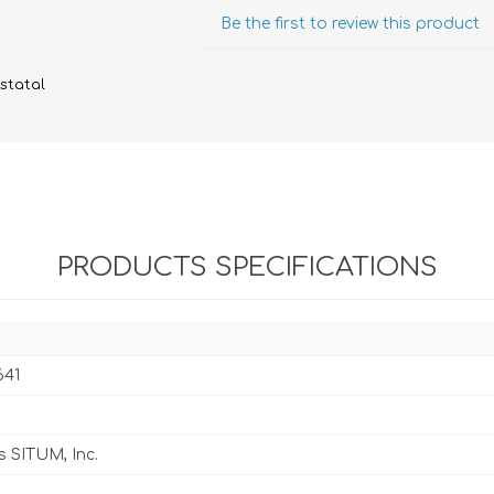
Evidencia / Derecho
Be the first to review this product
Derecho Civil
statal
Daños
Hipotecario
Reales / Propiedad
Notarial
PRODUCTS SPECIFICATIONS
641
s SITUM, Inc.