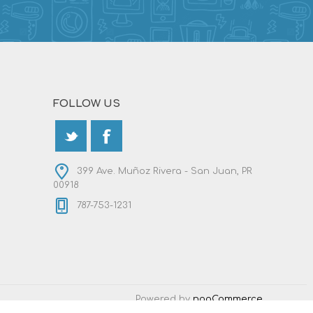
FOLLOW US
399 Ave. Muñoz Rivera - San Juan, PR
00918
787-753-1231
Powered by
nopCommerce
Designed by
Nop-Templates.com