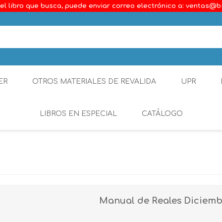
el libro que busca, puede enviar correo electrónico a: ventas@b
ER
OTROS MATERIALES DE REVALIDA
UPR
LIBROS EN ESPECIAL
CATÁLOGO
Ambiental
Constitucional
Generalidades del D
Manual de Reales Diciembr
Derecho Comercial
Etica