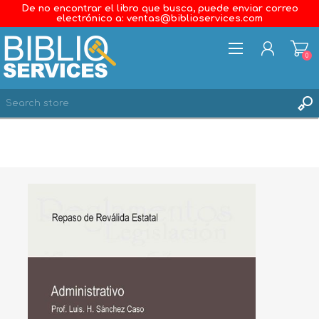
De no encontrar el libro que busca, puede enviar correo
electrónico a: ventas@biblioservices.com
0
REGISTER
LOG IN
WISHLIST
0