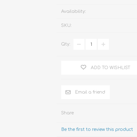
Familia
Availability:
Otros Temas de Der
SKU:
Procedimiento Civil
Obligaciones y Contr
Qty:
Procedimiento Penal
Sucesiones
ADD TO WISHLIST
Penal
Otros Temas
Derecho Internacion
Arbitraje y Mediacion
Share
Administrativo
Be the first to review this product
Diccionarios