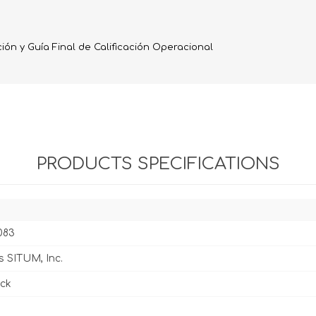
Evidencia / Derecho
Derecho Civil
ión y Guía Final de Calificación Operacional
Daños
Hipotecario
Reales / Propiedad
Notarial
PRODUCTS SPECIFICATIONS
083
s SITUM, Inc.
ck