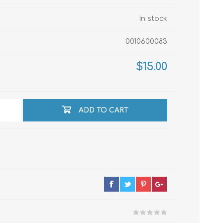
In stock
echo
0010600083
$15.00
atos
ADD TO CART
al