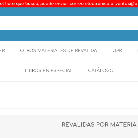
el libro que busca, puede enviar correo electrónico a: ventas@b
ER
OTROS MATERIALES DE REVALIDA
UPR
LIBROS EN ESPECIAL
CATÁLOGO
Ambiental
Constitucional
Generalidades del D
REVALIDAS POR MATERIA.
Derecho Comercial
Etica