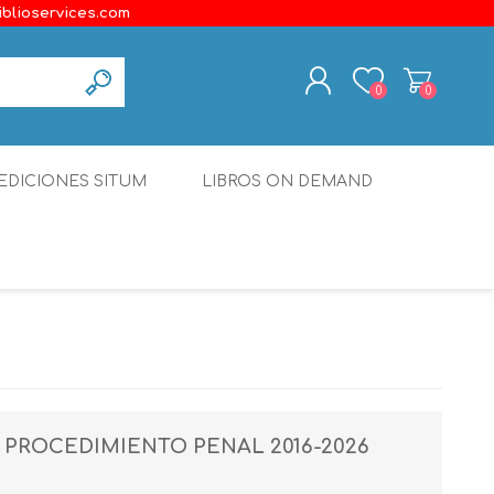
iblioservices.com
0
0
REGISTER
EDICIONES SITUM
LIBROS ON DEMAND
LOG IN
Disonante
Ediciones Borboleta
Terranova Editores
Gato Malo Editores
erecho
Ediciones Epidaurus
 PROCEDIMIENTO PENAL 2016-2026
Editora Educación Emergente